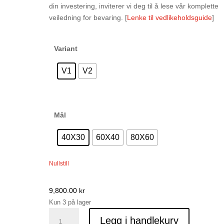
21,00
din investering, inviterer vi deg til å lese vår komplette
veiledning for bevaring. [
Lenke til vedlikeholdsguide
]
Variant
V1
V2
Mål
40X30
60X40
80X60
Nullstill
9,800.00
kr
Kun 3 på lager
Kreditorenes
Legg i handlekurv