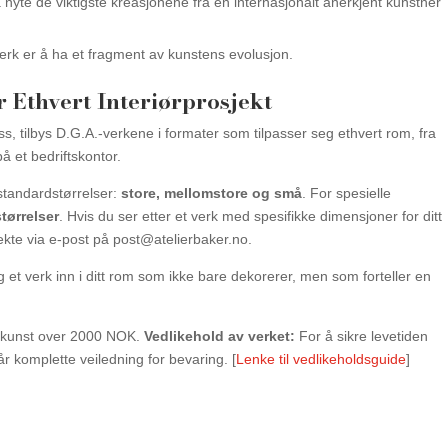
å nyte de viktigste kreasjonene fra en internasjonalt anerkjent kunstner
erk er å ha et fragment av kunstens evolusjon.
r Ethvert Interiørprosjekt
lass, tilbys D.G.A.-verkene i formater som tilpasser seg ethvert rom, fra
på et bedriftskontor.
standardstørrelser:
store, mellomstore og små
. For spesielle
tørrelser
. Hvis du ser etter et verk med spesifikke dimensjoner for ditt
ekte via e-post på post@atelierbaker.no.
et verk inn i ditt rom som ikke bare dekorerer, men som forteller en
l kunst over 2000 NOK.
Vedlikehold av verket:
For å sikre levetiden
 vår komplette veiledning for bevaring. [
Lenke til vedlikeholdsguide
]