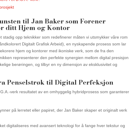
prosjekt
Kunsten til Jan Baker som Forener
r ditt Hjem og Kontor
et stadig opp teknikker som redefinerer måten vi utsmykker våre rom
åndkolorert Digitalt Grafisk Arbeid), en nyskapende prosess som lar
dekorere hjem og kontorer med ikoniske verk, som de fra den
ikken representerer den perfekte synergien mellom digital presisjon
lige berøringen, og tilbyr en ny dimensjon av eksklusivitet og
a Penselstrøk til Digital Perfeksjon
 D.G.A.-verk resultatet av en omhyggelig hybridprosess som garanterer
ynner på lerretet eller papiret, der Jan Baker skaper et originalt verk
et digitaliseres med avansert teknologi for å fange hver tekstur og