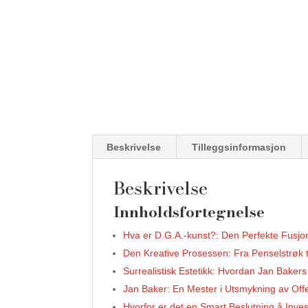
Beskrivelse
Tilleggsinformasjon
Beskrivelse
Innholdsfortegnelse
Hva er D.G.A.-kunst?: Den Perfekte Fusjo
Den Kreative Prosessen: Fra Penselstrøk ti
Surrealistisk Estetikk: Hvordan Jan Baker
Jan Baker: En Mester i Utsmykning av Off
Hvorfor er det en Smart Beslutning å Inves