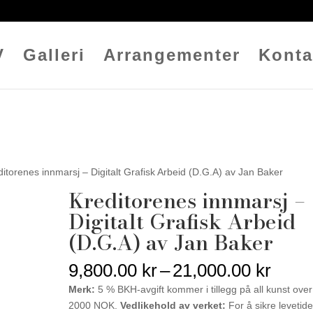
V
Galleri
Arrangementer
Konta
ditorenes innmarsj – Digitalt Grafisk Arbeid (D.G.A) av Jan Baker
Kreditorenes innmarsj –
Digitalt Grafisk Arbeid
(D.G.A) av Jan Baker
Pris
9,800.00
kr
–
21,000.00
kr
9,800
Merk:
5 % BKH-avgift kommer i tillegg på all kunst over
til
2000 NOK.
Vedlikehold av verket:
For å sikre levetid