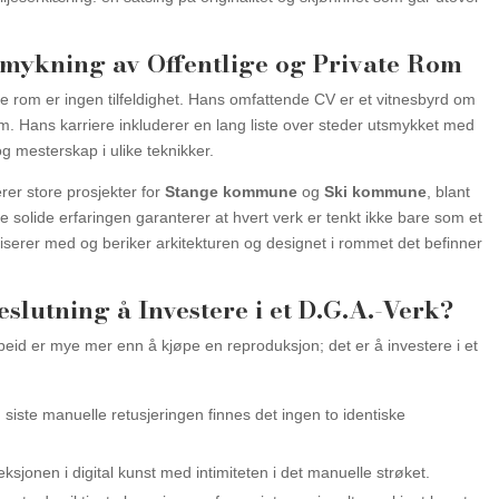
smykning av Offentlige og Private Rom
e rom er ingen tilfeldighet. Hans omfattende CV er et vitnesbyrd om
rom. Hans karriere inkluderer en lang liste over steder utsmykket med
g mesterskap i ulike teknikker.
er store prosjekter for
Stange kommune
og
Ski kommune
, blant
e solide erfaringen garanterer at hvert verk er tenkt ikke bare som et
serer med og beriker arkitekturen og designet i rommet det befinner
slutning å Investere i et D.G.A.-Verk?
rbeid er mye mer enn å kjøpe en reproduksjon; det er å investere i et
siste manuelle retusjeringen finnes det ingen to identiske
sjonen i digital kunst med intimiteten i det manuelle strøket.