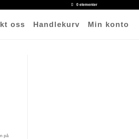
0 elementer
kt oss
Handlekurv
Min konto
område:
.00 kr
en på