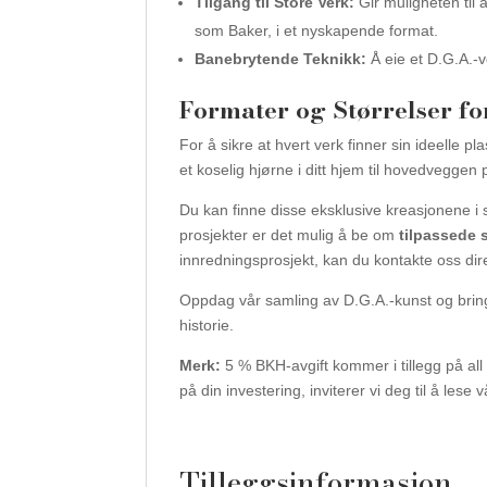
Tilgang til Store Verk:
Gir muligheten til 
som Baker, i et nyskapende format.
Banebrytende Teknikk:
Å eie et D.G.A.-v
Formater og Størrelser fo
For å sikre at hvert verk finner sin ideelle p
et koselig hjørne i ditt hjem til hovedveggen 
Du kan finne disse eksklusive kreasjonene i 
prosjekter er det mulig å be om
tilpassede s
innredningsprosjekt, kan du kontakte oss dir
Oppdag vår samling av D.G.A.-kunst og bring 
historie.
Merk:
5 % BKH-avgift kommer i tillegg på al
på din investering, inviterer vi deg til å lese
Tilleggsinformasjon