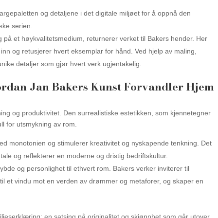
rgepaletten og detaljene i det digitale miljøet for å oppnå den
ske serien.
g på et høykvalitetsmedium, returnerer verket til Bakers hender. Her
r inn og retusjerer hvert eksemplar for hånd. Ved hjelp av maling,
unike detaljer som gjør hvert verk ugjentakelig.
vordan Jan Bakers Kunst Forvandler Hjem
ning og produktivitet. Den surrealistiske estetikken, som kjennetegner
ull for utsmykning av rom.
 med monotonien og stimulerer kreativitet og nyskapende tenkning. Det
le og reflekterer en moderne og dristig bedriftskultur.
dybde og personlighet til ethvert rom. Bakers verker inviterer til
 til et vindu mot en verden av drømmer og metaforer, og skaper en
iljeserklæring: en satsing på originalitet og skjønnhet som går utover