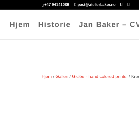
+47 94141089
post@atelierbaker.no
Hjem
Historie
Jan Baker – C
Hjem
/
Galleri
/
Giclée - hand colored prints.
/ Kre