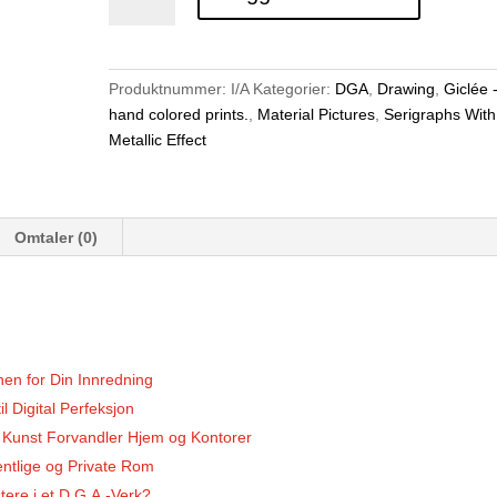
innmarsj
-
Digitalt
Grafisk
Produktnummer:
I/A
Kategorier:
DGA
,
Drawing
,
Giclée 
Arbeid
hand colored prints.
,
Material Pictures
,
Serigraphs With
(D.G.A)
Metallic Effect
av
Jan
Baker
antall
Omtaler (0)
nen for Din Innredning
l Digital Perfeksjon
s Kunst Forvandler Hjem og Kontorer
entlige og Private Rom
tere i et D.G.A.-Verk?