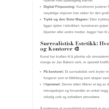
nyanse med upåklagelig klarhet.
Digital Finpussing:
Kunstneren justerer fa
nøyaktige visjonen han søker for den grafi
Trykk og den Siste Magien:
Etter trykkin
ligger sjelen i teknikken: kunstneren gripe
blyanter eller andre medier, legger han til 
Surrealistisk Estetikk: H
og Kontorer 🎨
Kunst har kraften til å påvirke vår sinnsstem
mange av Jan Bakers verk, er spesielt kraftf
På kontoret:
Et surrealistisk verk bryter
fungerer som et blikkfang som skaper samta
I hjemmet:
Denne stilen tilfører et lag av 
introspeksjon og forvandler en enkel vegg
virkelig unik og sofistikert atmosfære.
Å innlemme et surrealistisk kunstverk er en v