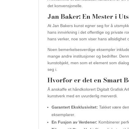
det konvensjonelle.
Jan Baker: En Mester i Ut
At Jan Bakers kunst egner seg for å utsmykk
hans innvirkning i det offentlige og private 
hans verker, noe som viser hans allsidighet o
Noen bemerkelsesverdige eksempler inkluder
mange andre institusjoner og bedrifter. Denn
kunstobjekt, men som et element som dialogi
seg i.
Hvorfor er det en Smart Be
Å anskaffe et håndkolorert Digitalt Grafisk A
kunstverk med en uvurderlig merverdi.
Garantert Eksklusivitet:
Takket være den 
eksemplarer.
En Fusjon av Verdener:
Kombinerer perfek