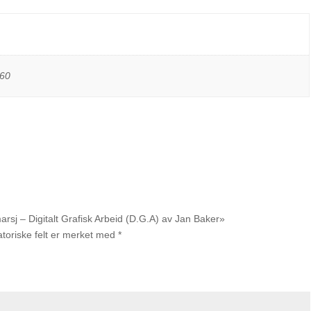
60
marsj – Digitalt Grafisk Arbeid (D.G.A) av Jan Baker»
atoriske felt er merket med
*