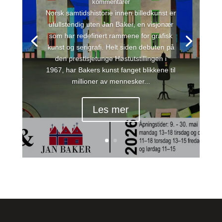
kommentarer
Norsk samtidshistorie innen billedkunst er
ufullstendig uten Jan Baker, en visjonær
som har redefinert rammene for grafisk
kunst og serigrafi. Helt siden debuten på
den prestisjetunge Høstutstillingen i
1967, har Bakers kunst fanget blikkene til
millioner av mennesker...
Les mer