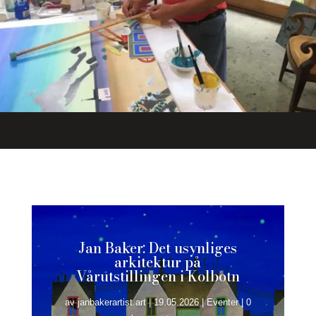
Jan Baker: Det usynliges
arkitektur på
Vårutstillingen i Kolbotn
av
janbakerartist.art
|
19.05.2026
|
Eventer
| 0